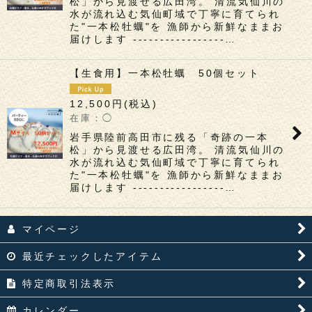
松」から見渡せる広田湾。 清流気仙川の
水が流れ込む気仙町域で丁寧に育てられ
た"一本松牡蠣"を 漁師から新鮮なままお
届けします -----------------…
【生食用】一本松牡蠣 50個セット
12,500
円
(税込)
◯
岩手県陸前高田市に残る「奇跡の一本
松」から見渡せる広田湾。 清流気仙川の
水が流れ込む気仙町域で丁寧に育てられ
た"一本松牡蠣"を 漁師から新鮮なままお
届けします -----------------…
マイページ
最近チェックしたアイテム
特定商取引法表示
カレンダー