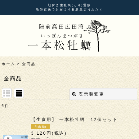
殻付き生牡蠣(カキ)通販
漁師直送でお届けする鮮魚店うおたく
ホーム
>
全商品
全商品
表示順変更
閉じる
6
件
表示数
:
【生食用】 一本松牡蠣 12個セット
並び順
:
3,120
円
(税込)