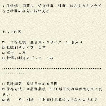
○ 生牡蠣、酒蒸し、焼き牡蠣、牡蠣ごはんやカキフライ
など牡蠣の存分に味わえる
セット内容
□ 一本松牡蠣（生食用）Ｍサイズ 50個入り
□ 牡蠣剥きナイフ １本
□ 軍手 １双
□ 牡蠣の剥き方ブック １枚
------------------------------------------------------
------------
□ 賞味期限：発送日含め５日間
□ 保存方法：商品到着後、10℃以下で冷蔵保管してくだ
さい。
□ 送 料：別途 ※お届け地域によりことなります