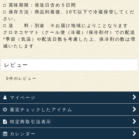
□ 賞味期限：発送日含め５日間
□ 保存方法：商品到着後、10℃以下で冷蔵保管してくだ
さい。
□ 送 料：別途 ※お届け地域によりことなります
クロネコヤマト（クール便（冷蔵）/保冷剤付）での配送
*季節（気温）や配送日数を考慮した上、保冷剤の数は増
減いたします
レビュー
0
件のレビュー
マイページ
最近チェックしたアイテム
特定商取引法表示
カレンダー