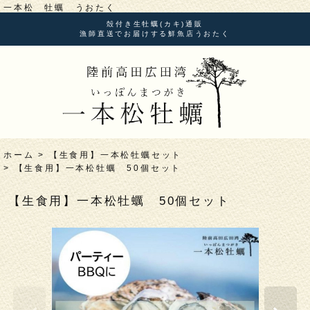
一本松 牡蠣 うおたく
殻付き生牡蠣(カキ)通販
漁師直送でお届けする鮮魚店うおたく
ホーム
>
【生食用】一本松牡蠣セット
>
【生食用】一本松牡蠣 50個セット
【生食用】一本松牡蠣 50個セット