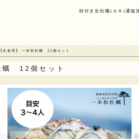
殻付き生牡蠣(カキ)通販
【生食用】 一本松牡蠣 12個セット
牡蠣 12個セット