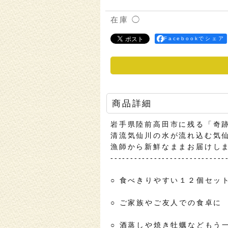
◯
Facebookでシェア
商品詳細
岩手県陸前高田市に残る「奇
清流気仙川の水が流れ込む気仙
漁師から新鮮なままお届けし
-----------------------------
○ 食べきりやすい１２個セッ
○ ご家族やご友人での食卓に
○ 酒蒸しや焼き牡蠣などもう