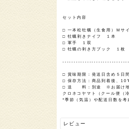
セット内容
□ 一本松牡蠣（生食用）Ｍサ
□ 牡蠣剥きナイフ １本
□ 軍手 １双
□ 牡蠣の剥き方ブック １枚
-----------------------------
□ 賞味期限：発送日含め５日
□ 保存方法：商品到着後、1
□ 送 料：別途 ※お届け
クロネコヤマト（クール便（冷
*季節（気温）や配送日数を
レビュー