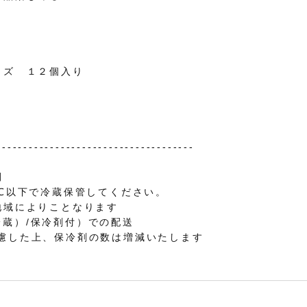
イズ １２個入り
-------------------------------------
間
0℃以下で冷蔵保管してください。
地域によりことなります
蔵）/保冷剤付）での配送
考慮した上、保冷剤の数は増減いたします