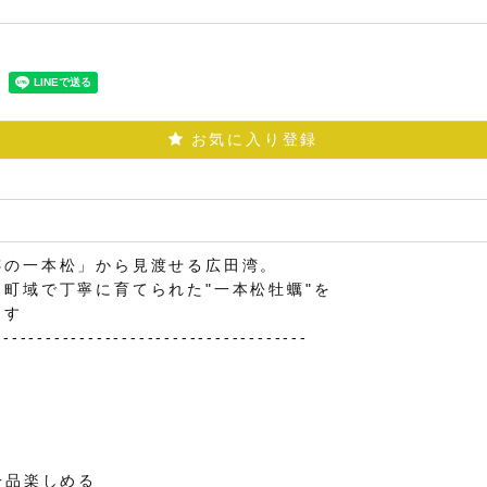
お気に入り登録
跡の一本松」から見渡せる広田湾。
町域で丁寧に育てられた"一本松牡蠣"を
ます
-------------------------------------
ト
一品楽しめる