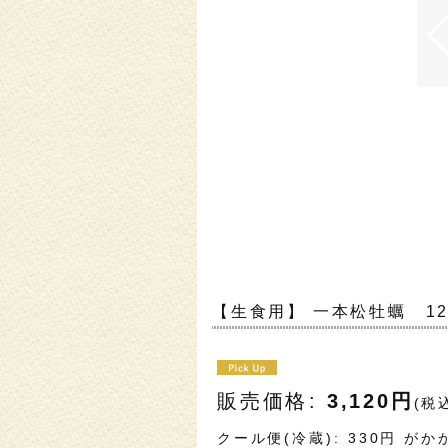
【生食用】 一本松牡蠣 1
販売価格
:
3,120
円
(税
クール便(冷蔵)
:
330円
がか