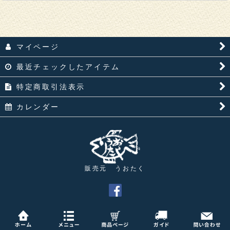
【生食用】一本松牡蠣セット
殻付牡蠣（生食用）
食品
マイページ
単品
最近チェックしたアイテム
特定商取引法表示
カレンダー
販売元 うおたく
© uotaku 2018
Powered by
おちゃのこネット
ネットショップ作成サービス