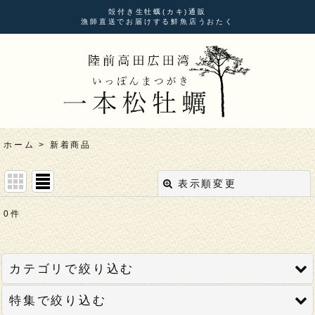
殻付き生牡蠣(カキ)通販
漁師直送でお届けする鮮魚店うおたく
ホーム
>
新着商品
表示順変更
閉じる
0
件
表示数
:
並び順
:
カテゴリで絞り込む
特集で絞り込む
絞り込む
サンプルカテゴリ