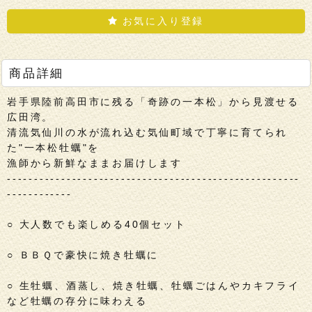
お気に入り登録
商品詳細
岩手県陸前高田市に残る「奇跡の一本松」から見渡せる
広田湾。
清流気仙川の水が流れ込む気仙町域で丁寧に育てられ
た"一本松牡蠣"を
漁師から新鮮なままお届けします
------------------------------------------------------
------------
○ 大人数でも楽しめる40個セット
○ ＢＢＱで豪快に焼き牡蠣に
○ 生牡蠣、酒蒸し、焼き牡蠣、牡蠣ごはんやカキフライ
など牡蠣の存分に味わえる