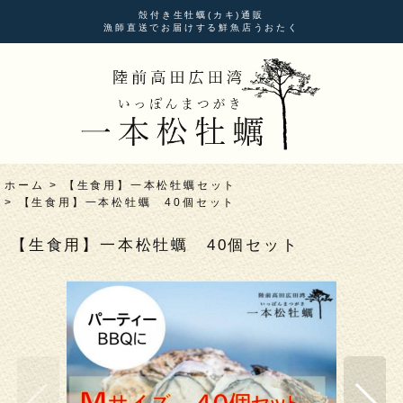
殻付き生牡蠣(カキ)通販
漁師直送でお届けする鮮魚店うおたく
ホーム
>
【生食用】一本松牡蠣セット
>
【生食用】一本松牡蠣 40個セット
【生食用】一本松牡蠣 40個セット