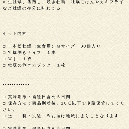
○ 生牡蠣、酒蒸し、焼き牡蠣、牡蠣ごはんやカキフライ
など牡蠣の存分に味わえる
セット内容
□ 一本松牡蠣（生食用）Ｍサイズ 30個入り
□ 牡蠣剥きナイフ １本
□ 軍手 １双
□ 牡蠣の剥き方ブック １枚
------------------------------------------------------
------------
□ 賞味期限：発送日含め５日間
□ 保存方法：商品到着後、10℃以下で冷蔵保管してくだ
さい。
□ 送 料：別途 ※お届け地域によりことなります
□ 賞味期限：発送日含め５日間