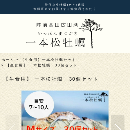
殻付き生牡蠣(カキ)通販
漁師直送でお届けする鮮魚店うおたく
ホーム
>
【生食用】一本松牡蠣セット
>
【生食用】 一本松牡蠣 30個セット
【生食用】 一本松牡蠣 30個セット