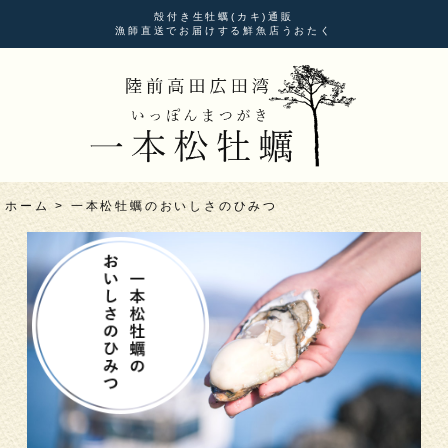
殻付き生牡蠣(カキ)通販
漁師直送でお届けする鮮魚店うおたく
ホーム
>
一本松牡蠣のおいしさのひみつ