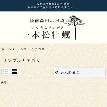
殻付き生牡蠣(カキ)通販
漁師直送でお届けする鮮魚店うおたく
ホーム
>
サンプルカテゴリ
サンプルカテゴリ
表示順変更
閉じる
0
件
表示数
:
並び順
: