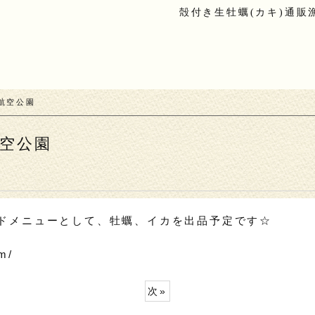
殻付き生牡蠣(カキ)通販
航空公園
空公園
ドメニューとして、牡蠣、イカを出品予定です☆
m/
次
»