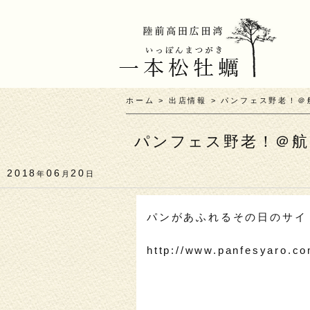
ホーム
>
出店情報
>
パンフェス野老！＠
パンフェス野老！＠航
2018
06
20
年
月
日
パンがあふれるその日のサイ
http://www.panfesyaro.co